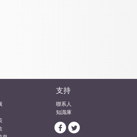
支持
廣
聯系人
知識庫
策
款
信息