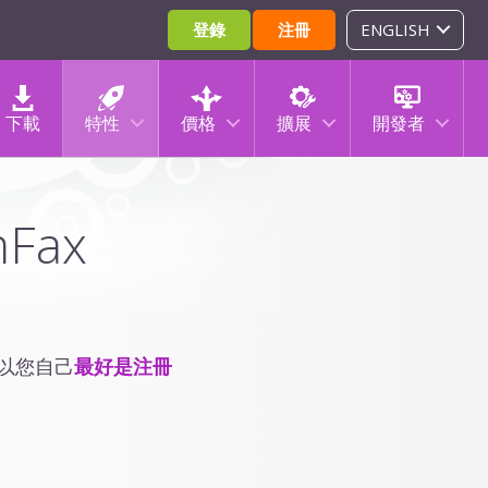
登錄
注冊
ENGLISH
下載
特性
價格
擴展
開發者
mFax
所以您自己
最好是注冊