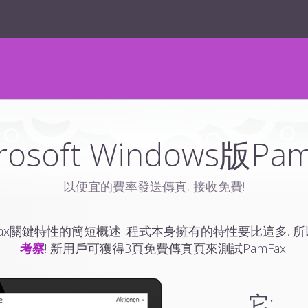
rosoft Windows版Pa
以便宜的費率發送傳真, 接收免費!
ax關鍵特性的簡短概述. 程式本身擁有的特性要比這多. 
考察
! 新用戶可獲得3頁免費傳真頁來測試PamFax.
它: