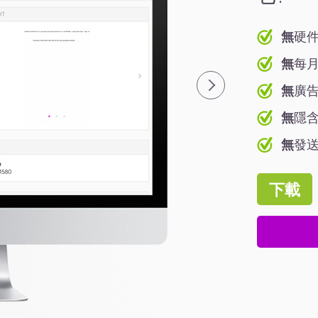
無
硬件
無
每月
無
廣告
無
隱含
無
發送
下載