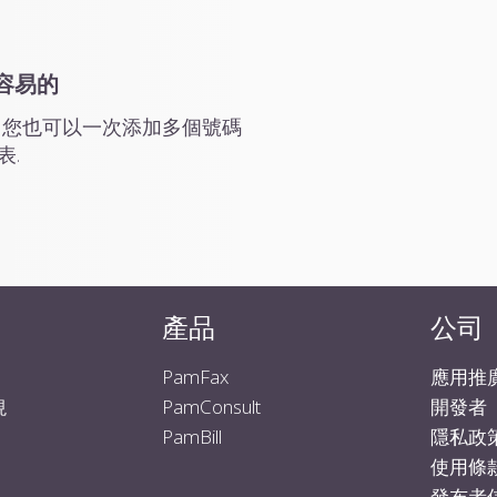
容易的
 您也可以一次添加多個號碼
表.
產品
公司
PamFax
應用推
PamConsult
開發者
現
PamBill
隱私政
使用條
發布者