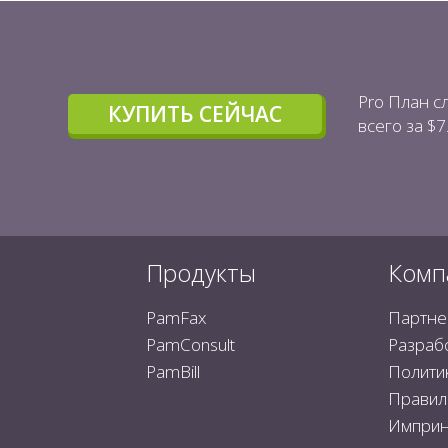
Pro План с
КУПИТЬ СЕЙЧАС
всего за $7
Продукты
Комп
PamFax
Партне
PamConsult
Разраб
PamBill
Полити
Правил
Имприн