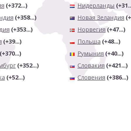
ия
(+372...)
Нидерланды
(+31..
ндия
(+358...)
Новая Зеландия
(+
дия
(+353...)
Норвегия
(+47...)
я
(+39...)
Польша
(+48...)
(+370...)
Румыния
(+40...)
мбург
(+352...)
Словакия
(+421...)
ка
(+52...)
Словения
(+386...)