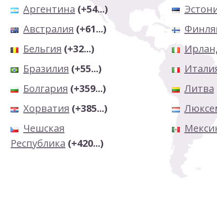
Аргентина
(+54...)
Эстон
Австралия
(+61...)
Финля
Бельгия
(+32...)
Ирлан
Бразилия
(+55...)
Итали
Болгария
(+359...)
Литва
Хорватия
(+385...)
Люксе
Чешская
Мекси
Республика
(+420...)