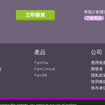
專業計劃費
立即購買
了解更多
產品
公司
PamFax
應用推
PamConsult
開發者
現
PamBill
隱私政
使用條
發布者
Fax is owned and operated by
PamConsult Software und Beratungsgesells
wsing this website, you agree to our use of cookies.