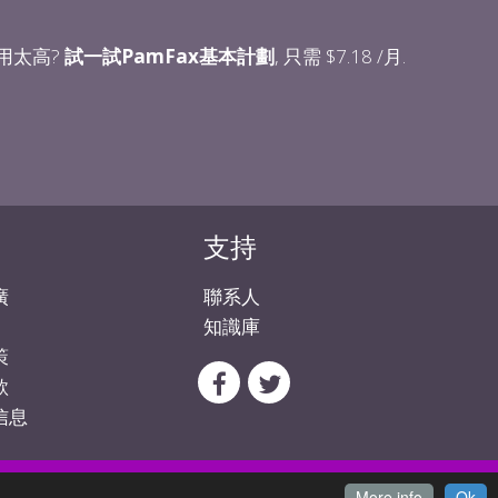
用太高?
試一試PamFax基本計劃
, 只需 $7.18 /月.
支持
廣
聯系人
知識庫
策
款
信息
chaft mbH
, Germany
More info
Ok