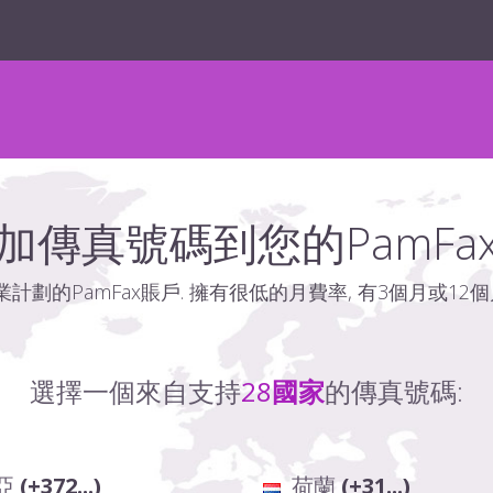
加傳真號碼到您的PamFa
的PamFax賬戶. 擁有很低的月費率, 有3個月或12
選擇一個來自支持
28
國家
的傳真號碼:
亞
(+372...)
荷蘭
(+31...)