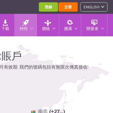
登錄
注冊
ENGLISH
下載
特性
價格
擴展
開發者
x賬戶
個月有效期. 我們的號碼包括有無限次傳真接收!
南非
(+27...)