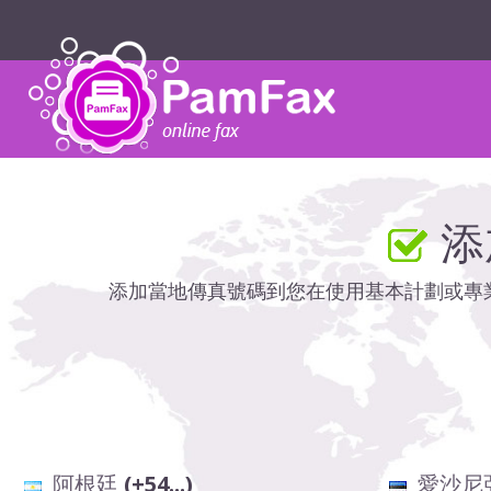
添
添加當地傳真號碼到您在使用基本計劃或專業計劃
阿根廷
(+54...)
愛沙尼