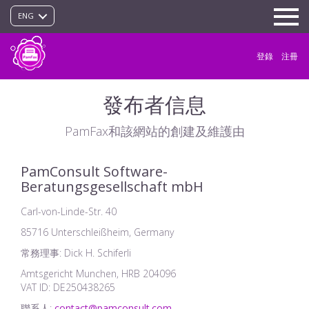
ENG
登錄
注冊
發布者信息
PamFax和該網站的創建及維護由
PamConsult Software-
Beratungsgesellschaft mbH
Carl-von-Linde-Str. 40
85716 Unterschleißheim, Germany
常務理事: Dick H. Schiferli
Amtsgericht Munchen, HRB 204096
VAT ID: DE250438265
聯系人:
contact@pamconsult.com