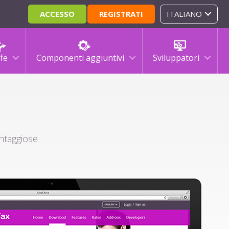
ACCESSO
REGISTRATI
ITALIANO
ffe
Componenti aggiuntivi
Sviluppatori
antaggiose