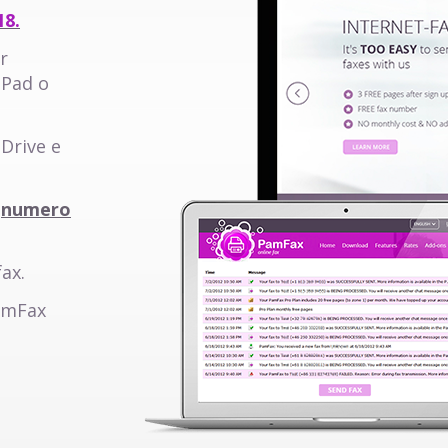
18.
r
iPad o
Drive e
o
numero
fax.
PamFax