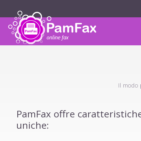
Il modo p
PamFax offre caratteristich
uniche: