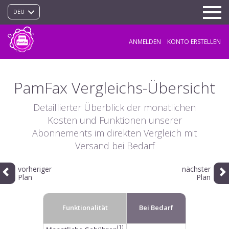
DEU
ANMELDEN
KONTO ERSTELLEN
PamFax Vergleichs-Übersicht
Detaillierter Überblick der monatlichen
Kosten und Funktionen unserer
Abonnements im direkten Vergleich mit
Versand bei Bedarf
vorheriger
nächster
Plan
Plan
Funktionalität
Bei Bedarf
(1)