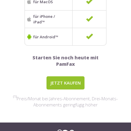
für MacOS
für iPhone /
iPad™
für Android™
Starten Sie noch heute mit
PamFax
JETZT KAUFEN
(1)
Preis/Monat bei Jahres-Abonnement, Drei-Monats-
Abonnements geringfügig höher