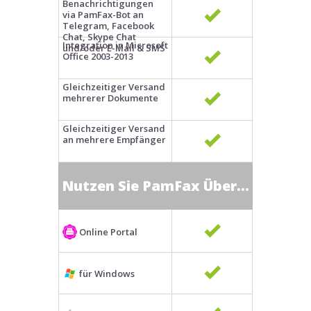
Benachrichtigungen
via PamFax-Bot an
Telegram, Facebook
Chat, Skype Chat
Integration in Microsoft
und/oder E-Mail & SMS
Office 2003-2013
Gleichzeitiger Versand
mehrerer Dokumente
Gleichzeitiger Versand
an mehrere Empfänger
Nutzen Sie PamFax Über…
Online Portal
für Windows